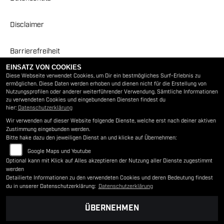
Disclaimer
Barrierefreiheit
EINSATZ VON COOKIES
Diese Webseite verwendet Cookies, um Dir ein bestmögliches Surf-Erlebnis zu
ÖFFNUNGSZEITEN
ermöglichen. Diese Daten werden erhoben und dienen nicht für die Erstellung von
Nutzungsprofilen oder anderer weiterführender Verwendung. Sämtliche Informationen
zu verwendeten Cookies und eingebundenen Diensten findest du
Sommeröffnungszeiten
hier:
Datenschutzerklärung
Wir verwenden auf dieser Website folgende Dienste, welche erst nach deiner aktiven
Montag:
09:30 - 12:00 und 13:00 - 18:00
Zustimmung eingebunden werden.
Dienstag:
09:30 - 12:00 und 13:00 - 18:00
Bitte hake dazu den jeweiligen Dienst an und klicke auf Übernehmen:
Mittwoch:
09:30 - 12:00 und 13:00 - 18:00
Google Maps und Youtube
Donnerstag:
09:30 - 12:00 und 13:00 - 18:00
Optional kann mit Klick auf Alles akzeptieren der Nutzung aller Dienste zugestimmt
Freitag:
09:30 - 12:00 und 13:00 - 17:00
werden
Samstag:
09:00 - 12:00
Detailierte Informationen zu den verwendeten Cookies und deren Bedeutung findest
du in unserer Datenschutzerklärung:
Datenschutzerklärung
Sonntag:
geschlossen
ÜBERNEHMEN