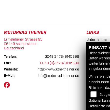
MOTORRAD THEINER
LINKS
Ermslebener Strasse 93
Unternehmen
06449 Aschersleben
Neufahrzeuge
EINSATZ
Deutschland
Gebrauchtfah
Diese Webseit
Telefon:
0049 3473/9145698
Daten werden 
Service
Fax:
0049 (0)3473/9145699
weiterführen
eingebundenen
Website:
http://www.ktm-theiner.de
E-Mail:
info@motorrad-theiner.de
Wir verwende
eingebunden
Bitte hake da
Googl
Optional kann
Detailierte I