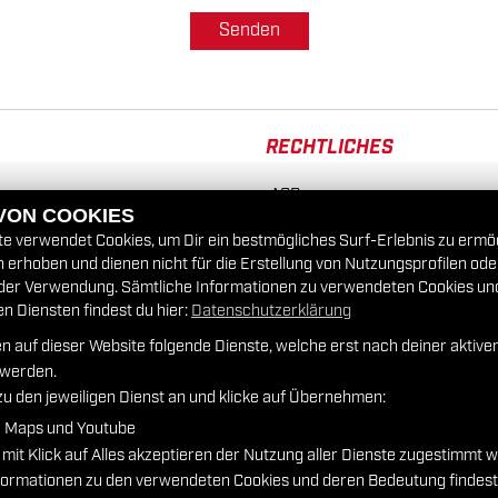
Senden
RECHTLICHES
AGB
 VON COOKIES
rzeuge
e verwendet Cookies, um Dir ein bestmögliches Surf-Erlebnis zu ermö
Impressum
erhoben und dienen nicht für die Erstellung von Nutzungsprofilen od
der Verwendung. Sämtliche Informationen zu verwendeten Cookies un
Datenschutz
 Diensten findest du hier:
Datenschutzerklärung
n auf dieser Website folgende Dienste, welche erst nach deiner aktiv
Disclaimer
 werden.
zu den jeweiligen Dienst an und klicke auf Übernehmen:
Barrierefreiheit
e Maps und Youtube
 mit Klick auf Alles akzeptieren der Nutzung aller Dienste zugestimmt 
nformationen zu den verwendeten Cookies und deren Bedeutung findest